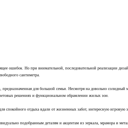
пящее ошибок. Но при внимательной, последовательной реализации диза
свободного сантиметра.
, предназначенная для большой семьи. Несмотря на довольно солидный м
 цветовых решениях и функциональном обрамлении жилых зон.
для спокойного отдыха вдали от жизненных забот, интересную игровую зо
ивидуально подобранным деталям и акцентам из зеркала, мрамора и мета