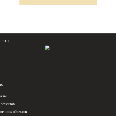
такты
ио
екты
объектов
венных объектов