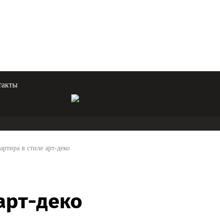
такты
артира в стиле арт-деко
арт-деко